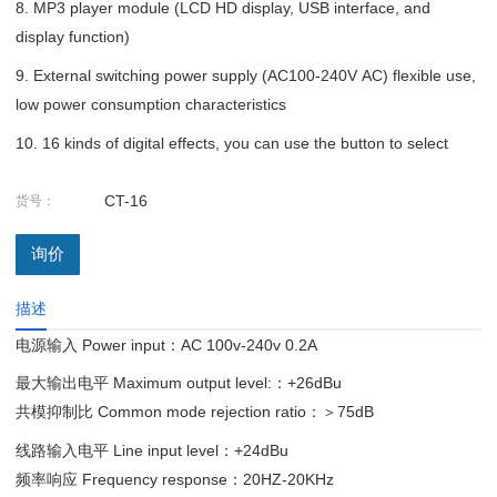
8. MP3 player module (LCD HD display, USB interface, and
display function)
9. External switching power supply (AC100-240V AC) flexible use,
low power consumption characteristics
10. 16 kinds of digital effects, you can use the button to select
CT-16
货号：
询价
描述
电源输入
Power input
：AC 100v-240v 0.2A
最大输出电平
Maximum output level:
：+26dBu
共模抑制比
Common mode rejection ratio
：＞75dB
线路输入电平
Line input level
：+24dBu
频率响应
Frequency response
：20HZ-20KHz