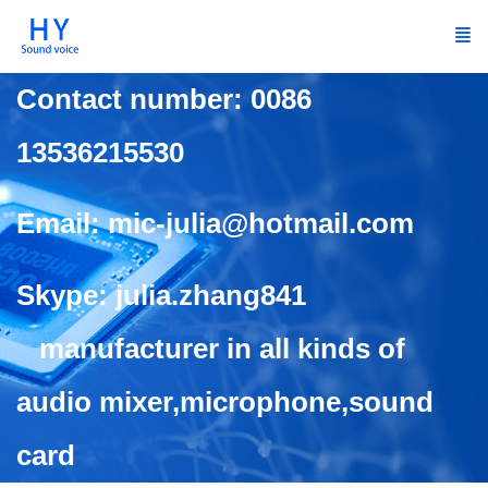
Contact number: 0086
13536215530
Email: mic-julia@hotmail.com
Skype: julia.zhang841
manufacturer in all kinds of
audio mixer,microphone,sound
card