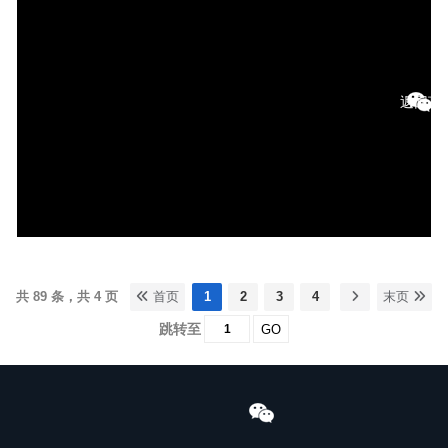
返回顶
共 89 条，共 4 页
首页
1
2
3
4
末页
跳转至
GO